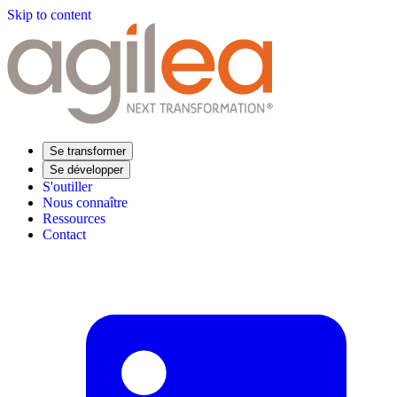
Skip to content
Se transformer
Se développer
S'outiller
Nous connaître
Ressources
Contact
Trouvez votre formation
Supply Chain Académie
Expertise sectorielle
Distribution
Industrie
Agroalimentaire
Luxe
Aéronautique
Pharmaceutique
Répondre à vos besoins
Performance opérationnelle
Supply chain résiliente
Compétences