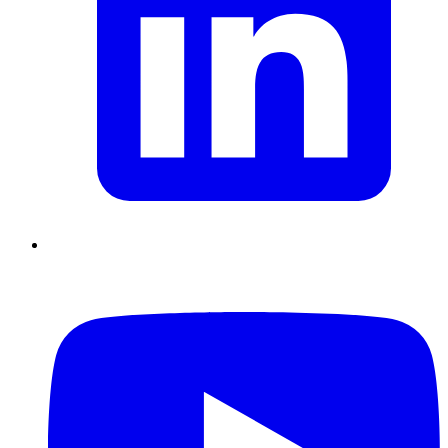
Supply Chain durables
Data driven management
Pilotage en
environnement incertain
Gestion de projet