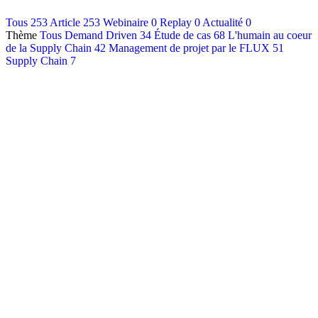
Contact
Tous
253
Article
253
Webinaire
0
Replay
0
Actualité
0
Thème
Tous
Demand Driven
34
Étude de cas
68
L'humain au coeur
Français
de la Supply Chain
42
Management de projet par le FLUX
51
English
Supply Chain
7