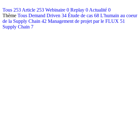
Contact
Tous
253
Article
253
Webinaire
0
Replay
0
Actualité
0
Thème
Tous
Demand Driven
34
Étude de cas
68
L'humain au coeur
Français
de la Supply Chain
42
Management de projet par le FLUX
51
English
Supply Chain
7