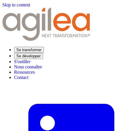
Skip to content
Se transformer
Se développer
S'outiller
Nous connaître
Ressources
Contact
Trouvez votre formation
Supply Chain Académie
Expertise sectorielle
Distribution
Industrie
Agroalimentaire
Luxe
Aéronautique
Pharmaceutique
Répondre à vos besoins
Performance opérationnelle
Supply chain résiliente
Compétences