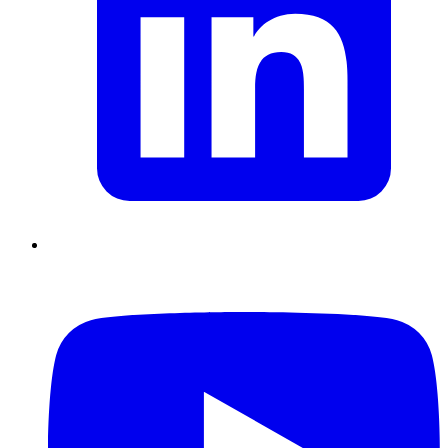
Supply Chain durables
Data driven management
Pilotage en
environnement incertain
Gestion de projet