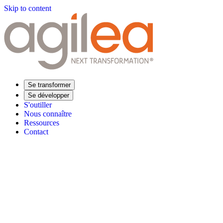
Skip to content
Se transformer
Se développer
S'outiller
Nous connaître
Ressources
Contact
Trouvez votre formation
Supply Chain Académie
Expertise sectorielle
Distribution
Industrie
Agroalimentaire
Luxe
Aéronautique
Pharmaceu
Répondre à vos besoins
Performance opérationnelle
Supply chain résiliente
Compétences Supp