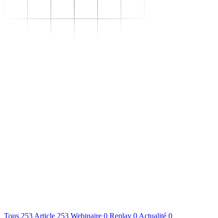
Se transformer
–
Expertise sectorielle
–
Distribution
–
Industrie
–
Agroalimentaire
–
Luxe
–
Aéronautique
–
Pharmaceutique
–
Répondre à vos besoins
–
Performance
opérationnelle
–
Supply chain résiliente
–
Compétences Supply
Chain durables
–
Data driven management
–
Pilotage en environnement
incertain
–
Gestion de projet
Se développer
–
Trouvez votre formation
–
Supply Chain Académie
S'outiller
Nous connaître
Ressources
Tous
253
Article
253
Webinaire
0
Replay
0
Actualité
0