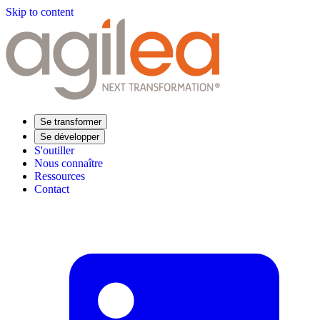
Skip to content
Se transformer
Se développer
S'outiller
Nous connaître
Ressources
Contact
Trouvez votre formation
Supply Chain Académie
Expertise sectorielle
Distribution
Industrie
Agroalimentaire
Luxe
Aéronautique
Pharmaceutique
Répondre à vos besoins
Performance opérationnelle
Supply chain résiliente
Compétences