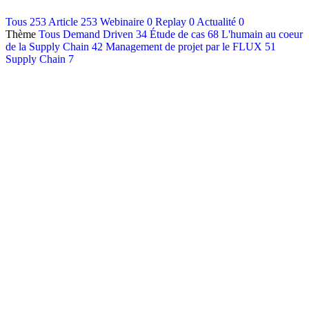
Contact
Tous
253
Article
253
Webinaire
0
Replay
0
Actualité
0
Thème
Tous
Demand Driven
34
Étude de cas
68
L'humain au coeur
Français
de la Supply Chain
42
Management de projet par le FLUX
51
English
Supply Chain
7