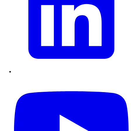
Supply Chain durables
Data driven management
Pilotage en
environnement incertain
Gestion de projet