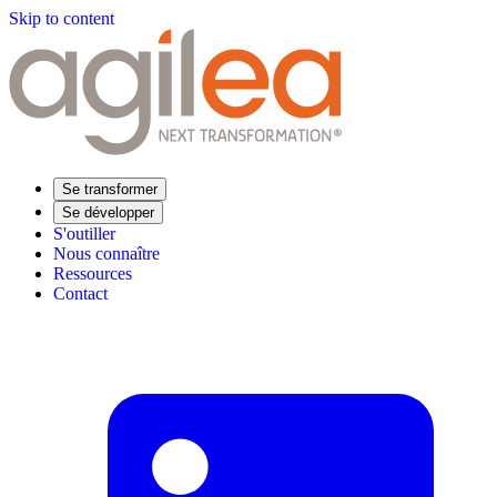
Skip to content
Se transformer
Se développer
S'outiller
Nous connaître
Ressources
Contact
Trouvez votre formation
Supply Chain Académie
Expertise sectorielle
Distribution
Industrie
Agroalimentaire
Luxe
Aéronautique
Pharmaceutique
Répondre à vos besoins
Performance opérationnelle
Supply chain résiliente
Compétences