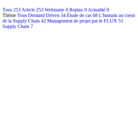
Contact
Tous
253
Article
253
Webinaire
0
Replay
0
Actualité
0
Thème
Tous
Demand Driven
34
Étude de cas
68
L'humain au coeur
Français
de la Supply Chain
42
Management de projet par le FLUX
51
English
Supply Chain
7