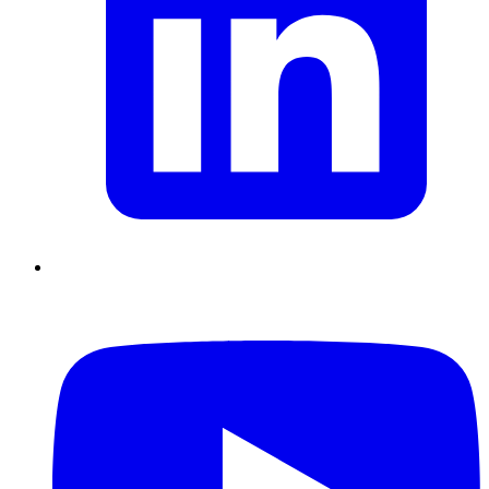
Supply Chain durables
Data driven management
Pilotage en
environnement incertain
Gestion de projet