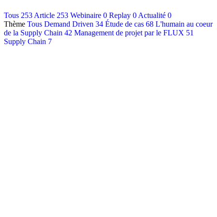
Contact
Tous
253
Article
253
Webinaire
0
Replay
0
Actualité
0
Thème
Tous
Demand Driven
34
Étude de cas
68
L'humain au coeur
Français
de la Supply Chain
42
Management de projet par le FLUX
51
English
Supply Chain
7