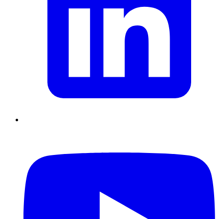
Supply Chain durables
Data driven management
Pilotage en
environnement incertain
Gestion de projet