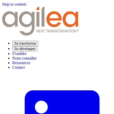
Skip to content
Se transformer
Se développer
S'outiller
Nous connaître
Ressources
Contact
Trouvez votre formation
Supply Chain Académie
Expertise sectorielle
Distribution
Industrie
Agroalimentaire
Luxe
Aéronautique
Pharmaceutique
Répondre à vos besoins
Performance opérationnelle
Supply chain résiliente
Compétences