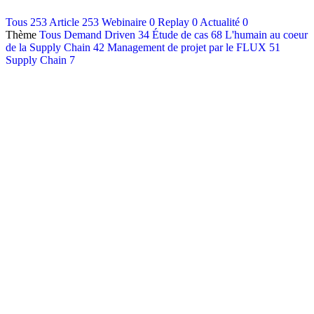
Contact
Tous
253
Article
253
Webinaire
0
Replay
0
Actualité
0
Thème
Tous
Demand Driven
34
Étude de cas
68
L'humain au coeur
Français
de la Supply Chain
42
Management de projet par le FLUX
51
English
Supply Chain
7