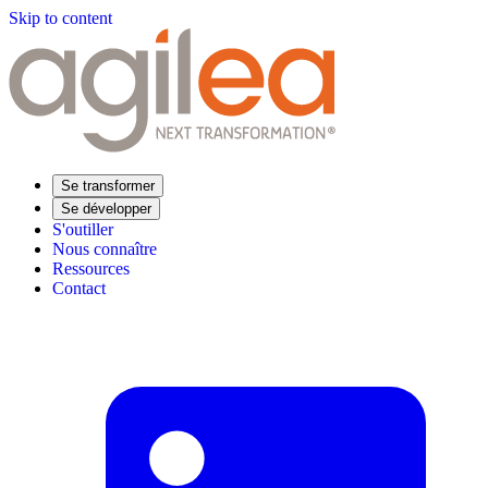
Skip to content
Se transformer
Se développer
S'outiller
Nous connaître
Ressources
Contact
Trouvez votre formation
Supply Chain Académie
Expertise sectorielle
Distribution
Industrie
Agroalimentaire
Luxe
Aéronautique
Pharmaceutique
Répondre à vos besoins
Performance opérationnelle
Supply chain résiliente
Compétences