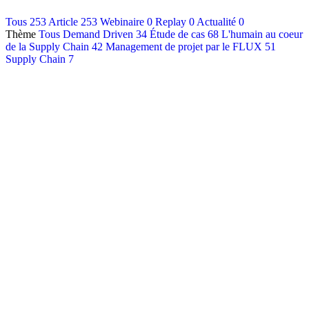
Contact
Tous
253
Article
253
Webinaire
0
Replay
0
Actualité
0
Thème
Tous
Demand Driven
34
Étude de cas
68
L'humain au coeur
Français
de la Supply Chain
42
Management de projet par le FLUX
51
English
Supply Chain
7