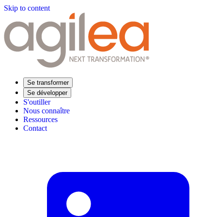
Skip to content
Se transformer
Se développer
S'outiller
Nous connaître
Ressources
Contact
Trouvez votre formation
Supply Chain Académie
Expertise sectorielle
Distribution
Industrie
Agroalimentaire
Luxe
Aéronautique
Pharmaceutique
Répondre à vos besoins
Performance opérationnelle
Supply chain résiliente
Compétences