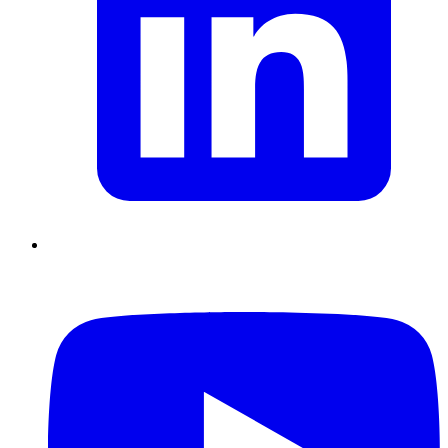
Supply Chain durables
Data driven management
Pilotage en
environnement incertain
Gestion de projet