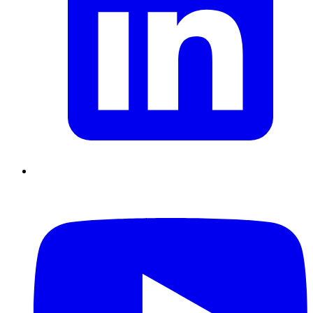
Supply Chain durables
Data driven management
Pilotage en
environnement incertain
Gestion de projet