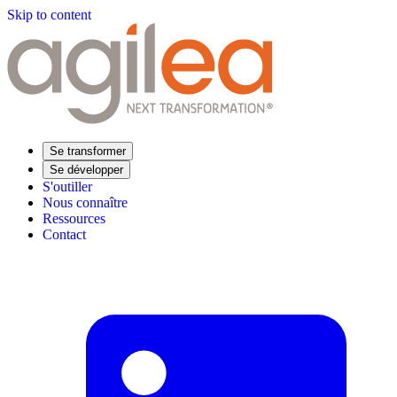
Skip to content
Se transformer
Se développer
S'outiller
Nous connaître
Ressources
Contact
Trouvez votre formation
Supply Chain Académie
Expertise sectorielle
Distribution
Industrie
Agroalimentaire
Luxe
Aéronautique
Pharmaceutique
Répondre à vos besoins
Performance opérationnelle
Supply chain résiliente
Compétences