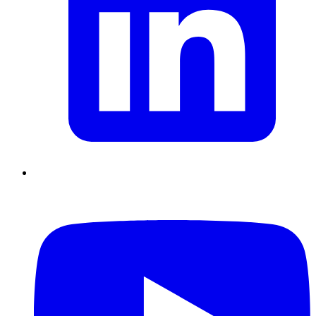
Supply Chain durables
Data driven management
Pilotage en
environnement incertain
Gestion de projet