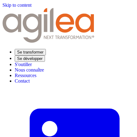
Skip to content
Se transformer
Se développer
S'outiller
Nous connaître
Ressources
Contact
Trouvez votre formation
Supply Chain Académie
Expertise sectorielle
Distribution
Industrie
Agroalimentaire
Luxe
Aéronautique
Pharmaceutique
Répondre à vos besoins
Performance opérationnelle
Supply chain résiliente
Compétences