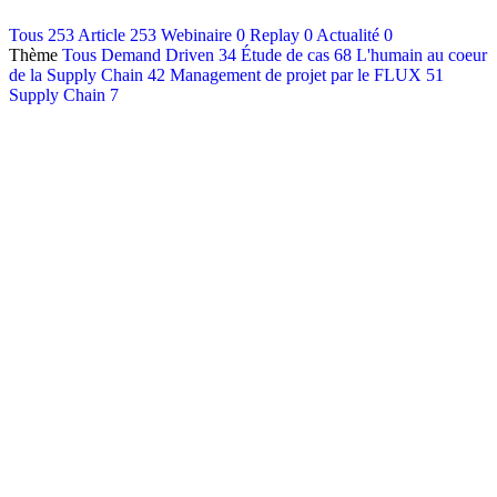
Contact
Tous
253
Article
253
Webinaire
0
Replay
0
Actualité
0
Thème
Tous
Demand Driven
34
Étude de cas
68
L'humain au coeur
Français
de la Supply Chain
42
Management de projet par le FLUX
51
English
Supply Chain
7