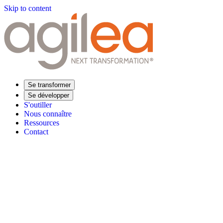
Skip to content
Se transformer
Se développer
S'outiller
Nous connaître
Ressources
Contact
Trouvez votre formation
Supply Chain Académie
Expertise sectorielle
Distribution
Industrie
Agroalimentaire
Luxe
Aéronautique
Pharmaceu
Répondre à vos besoins
Performance opérationnelle
Supply chain résiliente
Compétences Supp