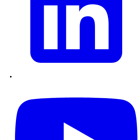
Supply Chain durables
Data driven management
Pilotage en
environnement incertain
Gestion de projet