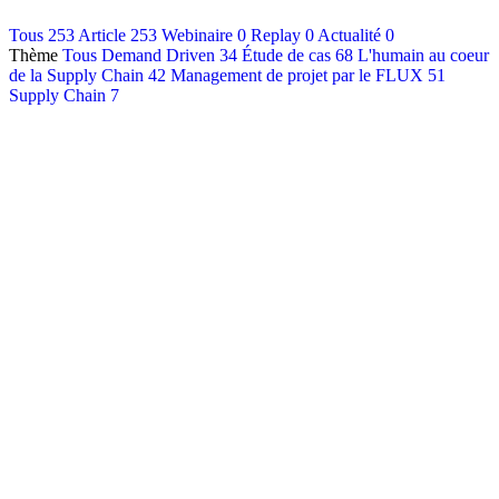
Contact
Tous
253
Article
253
Webinaire
0
Replay
0
Actualité
0
Thème
Tous
Demand Driven
34
Étude de cas
68
L'humain au coeur
Français
de la Supply Chain
42
Management de projet par le FLUX
51
English
Supply Chain
7