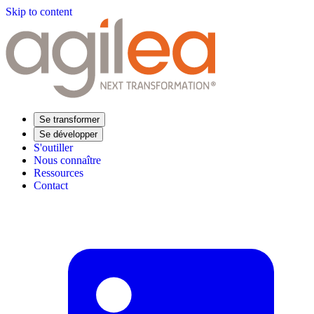
Skip to content
Se transformer
Se développer
S'outiller
Nous connaître
Ressources
Contact
Trouvez votre formation
Supply Chain Académie
Expertise sectorielle
Distribution
Industrie
Agroalimentaire
Luxe
Aéronautique
Pharmaceutique
Répondre à vos besoins
Performance opérationnelle
Supply chain résiliente
Compétences