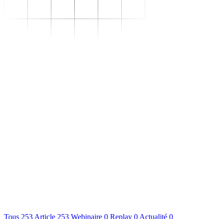
Se transformer
–
Expertise sectorielle
–
Distribution
–
Industrie
–
Agroalimentaire
–
Luxe
–
Aéronautique
–
Pharmaceutique
–
Répondre à vos besoins
–
Performance
opérationnelle
–
Supply chain résiliente
–
Compétences Supply
Chain durables
–
Data driven management
–
Pilotage en environnement
incertain
–
Gestion de projet
Se développer
–
Trouvez votre formation
–
Supply Chain Académie
S'outiller
Nous connaître
Ressources
Tous
253
Article
253
Webinaire
0
Replay
0
Actualité
0