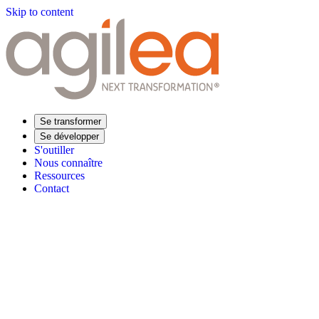
Skip to content
Se transformer
Se développer
S'outiller
Nous connaître
Ressources
Contact
Trouvez votre formation
Supply Chain Académie
Expertise sectorielle
Distribution
Industrie
Agroalimentaire
Luxe
Aéronautique
Pharmaceu
Répondre à vos besoins
Performance opérationnelle
Supply chain résiliente
Compétences Supp