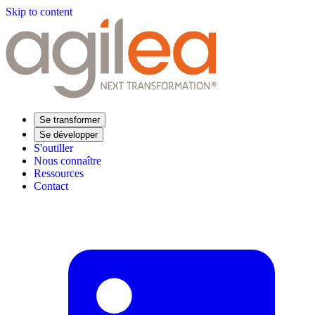
Skip to content
Se transformer
Se développer
S'outiller
Nous connaître
Ressources
Contact
Trouvez votre formation
Supply Chain Académie
Expertise sectorielle
Distribution
Industrie
Agroalimentaire
Luxe
Aéronautique
Pharmaceutique
Répondre à vos besoins
Performance opérationnelle
Supply chain résiliente
Compétences