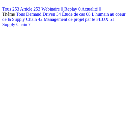
Contact
Tous
253
Article
253
Webinaire
0
Replay
0
Actualité
0
Thème
Tous
Demand Driven
34
Étude de cas
68
L'humain au coeur
Français
de la Supply Chain
42
Management de projet par le FLUX
51
English
Supply Chain
7