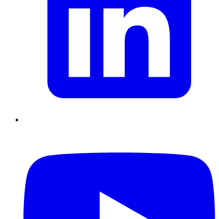
Supply Chain durables
Data driven management
Pilotage en
environnement incertain
Gestion de projet