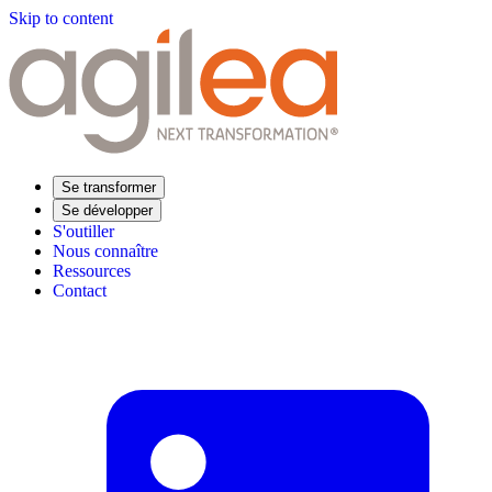
Skip to content
Se transformer
Se développer
S'outiller
Nous connaître
Ressources
Contact
Trouvez votre formation
Supply Chain Académie
Expertise sectorielle
Distribution
Industrie
Agroalimentaire
Luxe
Aéronautique
Pharmaceutique
Répondre à vos besoins
Performance opérationnelle
Supply chain résiliente
Compétences