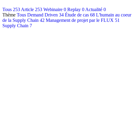
Contact
Tous
253
Article
253
Webinaire
0
Replay
0
Actualité
0
Thème
Tous
Demand Driven
34
Étude de cas
68
L'humain au coeur
Français
de la Supply Chain
42
Management de projet par le FLUX
51
English
Supply Chain
7