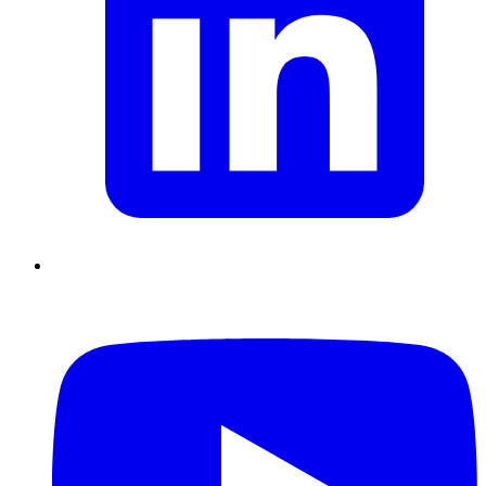
Supply Chain durables
Data driven management
Pilotage en
environnement incertain
Gestion de projet