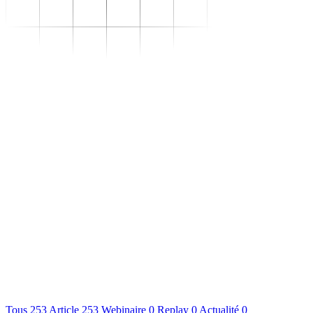
Se transformer
–
Expertise sectorielle
–
Distribution
–
Industrie
–
Agroalimentaire
–
Luxe
–
Aéronautique
–
Pharmaceutique
–
Répondre à vos besoins
–
Performance
opérationnelle
–
Supply chain résiliente
–
Compétences Supply
Chain durables
–
Data driven management
–
Pilotage en environnement
incertain
–
Gestion de projet
Se développer
–
Trouvez votre formation
–
Supply Chain Académie
S'outiller
Nous connaître
Ressources
Tous
253
Article
253
Webinaire
0
Replay
0
Actualité
0