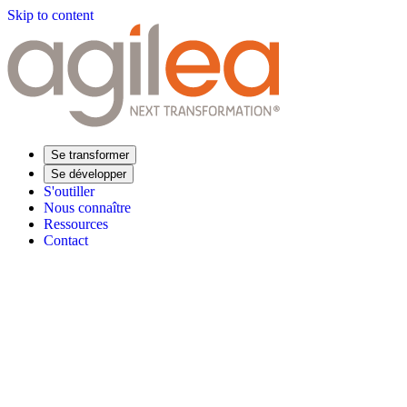
Skip to content
Se transformer
Se développer
S'outiller
Nous connaître
Ressources
Contact
Trouvez votre formation
Supply Chain Académie
Expertise sectorielle
Distribution
Industrie
Agroalimentaire
Luxe
Aéronautique
Pharmaceu
Répondre à vos besoins
Performance opérationnelle
Supply chain résiliente
Compétences Supp