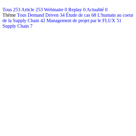
Contact
Tous
253
Article
253
Webinaire
0
Replay
0
Actualité
0
Thème
Tous
Demand Driven
34
Étude de cas
68
L'humain au coeur
Français
de la Supply Chain
42
Management de projet par le FLUX
51
English
Supply Chain
7