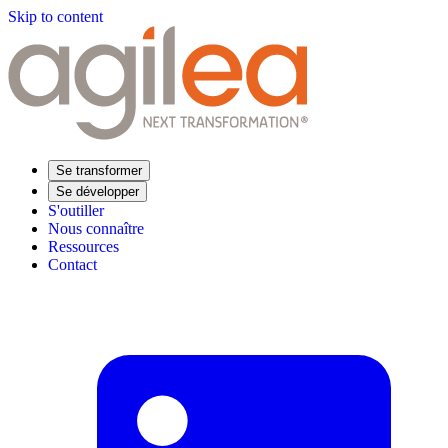
Skip to content
Se transformer
Se développer
S'outiller
Nous connaître
Ressources
Contact
Trouvez votre formation
Supply Chain Académie
Expertise sectorielle
Distribution
Industrie
Agroalimentaire
Luxe
Aéronautique
Pharmaceutique
Répondre à vos besoins
Performance opérationnelle
Supply chain résiliente
Compétences