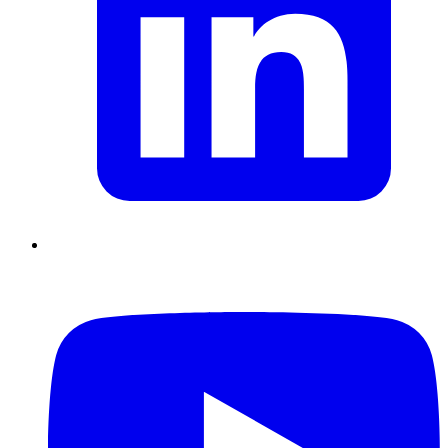
Supply Chain durables
Data driven management
Pilotage en
environnement incertain
Gestion de projet