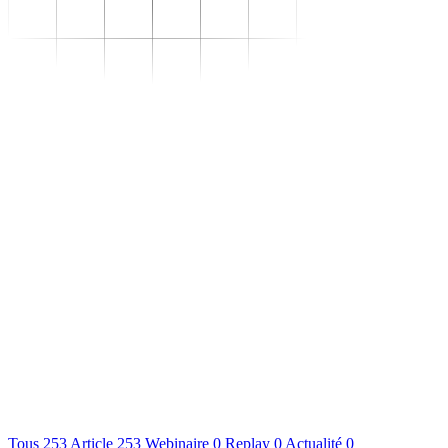
Se transformer
–
Expertise sectorielle
–
Distribution
–
Industrie
–
Agroalimentaire
–
Luxe
–
Aéronautique
–
Pharmaceutique
–
Répondre à vos besoins
–
Performance
opérationnelle
–
Supply chain résiliente
–
Compétences Supply
Chain durables
–
Data driven management
–
Pilotage en environnement
incertain
–
Gestion de projet
Se développer
–
Trouvez votre formation
–
Supply Chain Académie
S'outiller
Nous connaître
Ressources
Tous
253
Article
253
Webinaire
0
Replay
0
Actualité
0