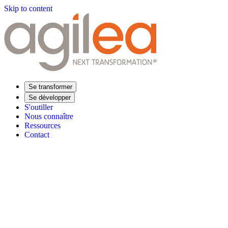
Skip to content
Se transformer
Se développer
S'outiller
Nous connaître
Ressources
Contact
Trouvez votre formation
Supply Chain Académie
Expertise sectorielle
Distribution
Industrie
Agroalimentaire
Luxe
Aéronautique
Pharmaceu
Répondre à vos besoins
Performance opérationnelle
Supply chain résiliente
Compétences Supp