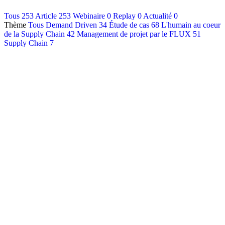
Contact
Tous
253
Article
253
Webinaire
0
Replay
0
Actualité
0
Thème
Tous
Demand Driven
34
Étude de cas
68
L'humain au coeur
Français
de la Supply Chain
42
Management de projet par le FLUX
51
English
Supply Chain
7