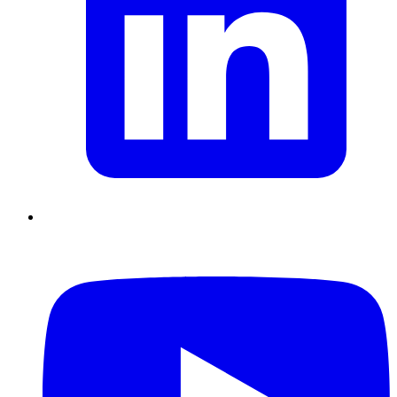
Supply Chain durables
Data driven management
Pilotage en
environnement incertain
Gestion de projet