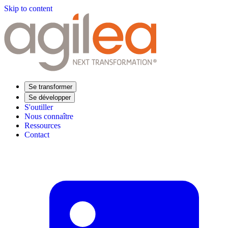
Skip to content
Se transformer
Se développer
S'outiller
Nous connaître
Ressources
Contact
Trouvez votre formation
Supply Chain Académie
Expertise sectorielle
Distribution
Industrie
Agroalimentaire
Luxe
Aéronautique
Pharmaceutique
Répondre à vos besoins
Performance opérationnelle
Supply chain résiliente
Compétences