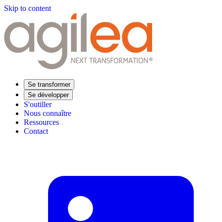
Skip to content
Se transformer
Se développer
S'outiller
Nous connaître
Ressources
Contact
Trouvez votre formation
Supply Chain Académie
Expertise sectorielle
Distribution
Industrie
Agroalimentaire
Luxe
Aéronautique
Pharmaceutique
Répondre à vos besoins
Performance opérationnelle
Supply chain résiliente
Compétences