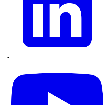
Supply Chain durables
Data driven management
Pilotage en
environnement incertain
Gestion de projet