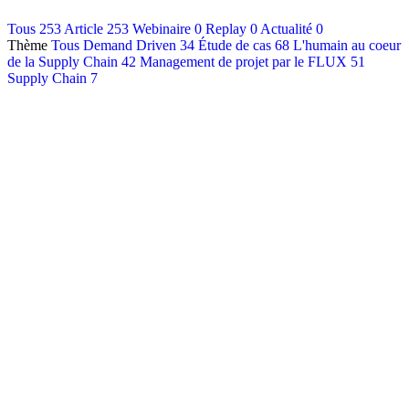
Contact
Tous
253
Article
253
Webinaire
0
Replay
0
Actualité
0
Thème
Tous
Demand Driven
34
Étude de cas
68
L'humain au coeur
Français
de la Supply Chain
42
Management de projet par le FLUX
51
English
Supply Chain
7