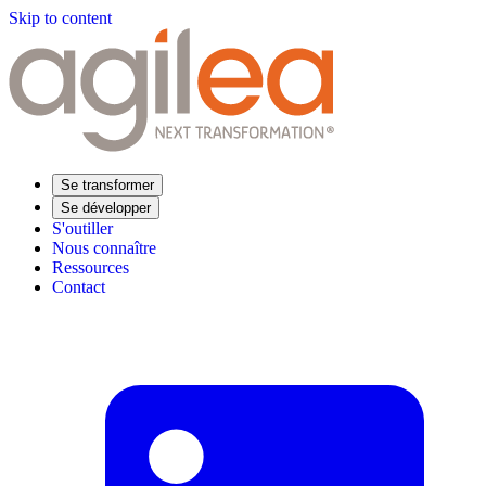
Skip to content
Se transformer
Se développer
S'outiller
Nous connaître
Ressources
Contact
Trouvez votre formation
Supply Chain Académie
Expertise sectorielle
Distribution
Industrie
Agroalimentaire
Luxe
Aéronautique
Pharmaceutique
Répondre à vos besoins
Performance opérationnelle
Supply chain résiliente
Compétences