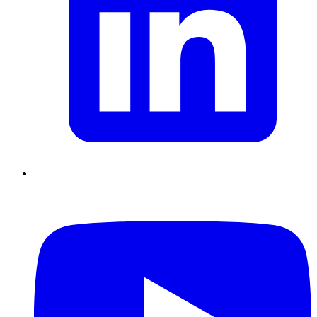
Supply Chain durables
Data driven management
Pilotage en
environnement incertain
Gestion de projet