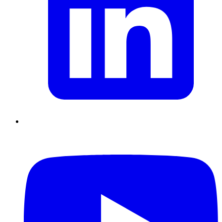
Supply Chain durables
Data driven management
Pilotage en
environnement incertain
Gestion de projet