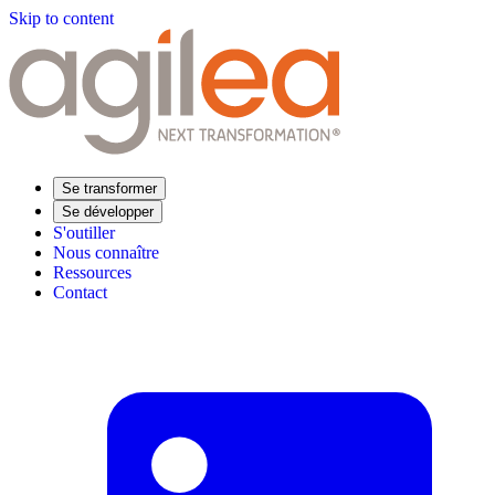
Skip to content
Se transformer
Se développer
S'outiller
Nous connaître
Ressources
Contact
Trouvez votre formation
Supply Chain Académie
Expertise sectorielle
Distribution
Industrie
Agroalimentaire
Luxe
Aéronautique
Pharmaceutique
Répondre à vos besoins
Performance opérationnelle
Supply chain résiliente
Compétences