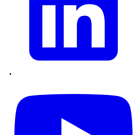
Supply Chain durables
Data driven management
Pilotage en
environnement incertain
Gestion de projet