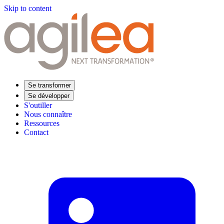
Skip to content
Se transformer
Se développer
S'outiller
Nous connaître
Ressources
Contact
Trouvez votre formation
Supply Chain Académie
Expertise sectorielle
Distribution
Industrie
Agroalimentaire
Luxe
Aéronautique
Pharmaceutique
Répondre à vos besoins
Performance opérationnelle
Supply chain résiliente
Compétences