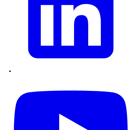
Supply Chain durables
Data driven management
Pilotage en
environnement incertain
Gestion de projet