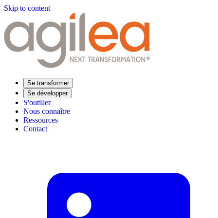
Skip to content
Se transformer
Se développer
S'outiller
Nous connaître
Ressources
Contact
Trouvez votre formation
Supply Chain Académie
Expertise sectorielle
Distribution
Industrie
Agroalimentaire
Luxe
Aéronautique
Pharmaceutique
Répondre à vos besoins
Performance opérationnelle
Supply chain résiliente
Compétences