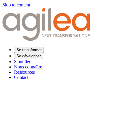
Skip to content
Se transformer
Se développer
S'outiller
Nous connaître
Ressources
Contact
Trouvez votre formation
Supply Chain Académie
Expertise sectorielle
Distribution
Industrie
Agroalimentaire
Luxe
Aéronautique
Pharmaceu
Répondre à vos besoins
Performance opérationnelle
Supply chain résiliente
Compétences Supp