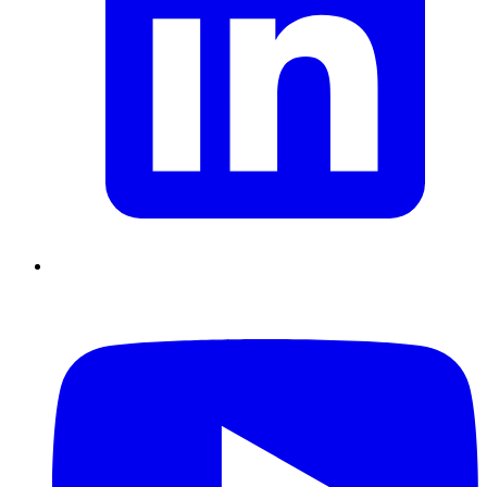
Supply Chain durables
Data driven management
Pilotage en
environnement incertain
Gestion de projet