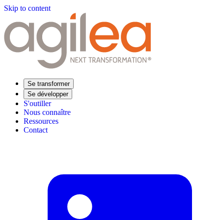
Skip to content
Se transformer
Se développer
S'outiller
Nous connaître
Ressources
Contact
Trouvez votre formation
Supply Chain Académie
Expertise sectorielle
Distribution
Industrie
Agroalimentaire
Luxe
Aéronautique
Pharmaceutique
Répondre à vos besoins
Performance opérationnelle
Supply chain résiliente
Compétences