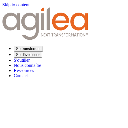
Skip to content
Se transformer
Se développer
S'outiller
Nous connaître
Ressources
Contact
Trouvez votre formation
Supply Chain Académie
Expertise sectorielle
Distribution
Industrie
Agroalimentaire
Luxe
Aéronautique
Pharmaceu
Répondre à vos besoins
Performance opérationnelle
Supply chain résiliente
Compétences Supp