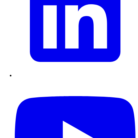
Supply Chain durables
Data driven management
Pilotage en
environnement incertain
Gestion de projet