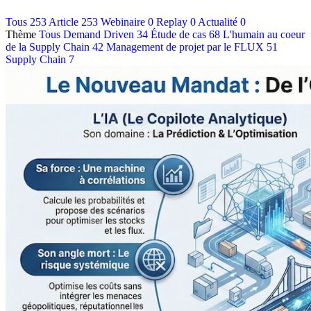
Contact
Tous
253
Article
253
Webinaire
0
Replay
0
Actualité
0
Thème
Tous
Demand Driven
34
Étude de cas
68
L'humain au coeur
Français
de la Supply Chain
42
Management de projet par le FLUX
51
English
Supply Chain
7