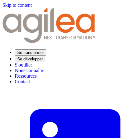
Skip to content
Se transformer
Se développer
S'outiller
Nous connaître
Ressources
Contact
Trouvez votre formation
Supply Chain Académie
Expertise sectorielle
Distribution
Industrie
Agroalimentaire
Luxe
Aéronautique
Pharmaceutique
Répondre à vos besoins
Performance opérationnelle
Supply chain résiliente
Compétences