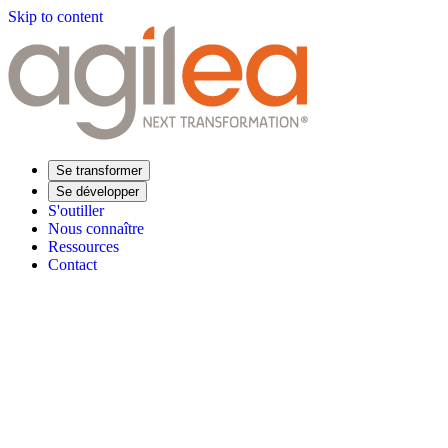
Skip to content
Se transformer
Se développer
S'outiller
Nous connaître
Ressources
Contact
Trouvez votre formation
Supply Chain Académie
Expertise sectorielle
Distribution
Industrie
Agroalimentaire
Luxe
Aéronautique
Pharmaceu
Répondre à vos besoins
Performance opérationnelle
Supply chain résiliente
Compétences Supp