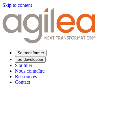
Skip to content
Se transformer
Se développer
S'outiller
Nous connaître
Ressources
Contact
Trouvez votre formation
Supply Chain Académie
Expertise sectorielle
Distribution
Industrie
Agroalimentaire
Luxe
Aéronautique
Pharmaceu
Répondre à vos besoins
Performance opérationnelle
Supply chain résiliente
Compétences Supp