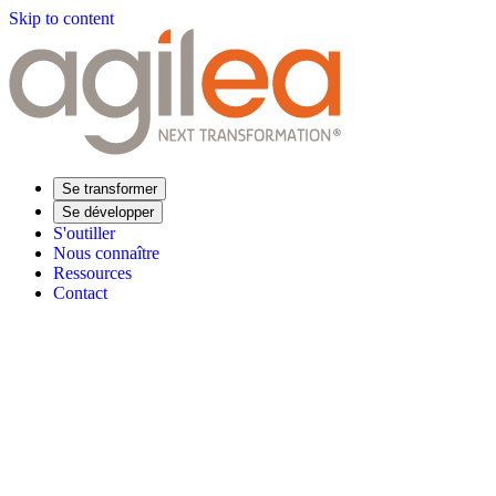
Skip to content
Se transformer
Se développer
S'outiller
Nous connaître
Ressources
Contact
Trouvez votre formation
Supply Chain Académie
Expertise sectorielle
Distribution
Industrie
Agroalimentaire
Luxe
Aéronautique
Pharmaceu
Répondre à vos besoins
Performance opérationnelle
Supply chain résiliente
Compétences Supp