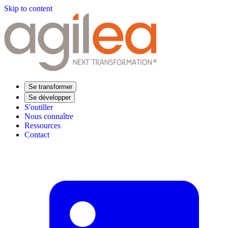
Skip to content
Se transformer
Se développer
S'outiller
Nous connaître
Ressources
Contact
Trouvez votre formation
Supply Chain Académie
Expertise sectorielle
Distribution
Industrie
Agroalimentaire
Luxe
Aéronautique
Pharmaceutique
Répondre à vos besoins
Performance opérationnelle
Supply chain résiliente
Compétences