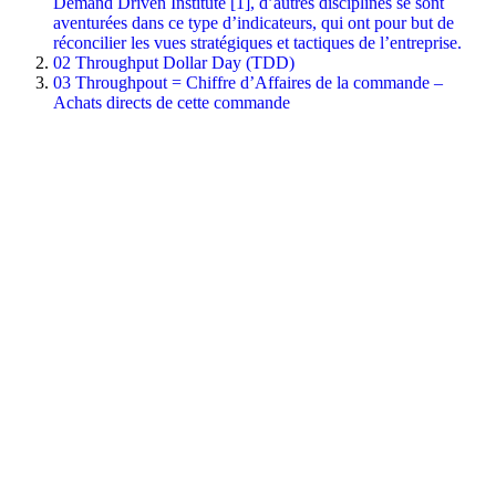
Demand Driven Institute [1], d’autres disciplines se sont
aventurées dans ce type d’indicateurs, qui ont pour but de
réconcilier les vues stratégiques et tactiques de l’entreprise.
02
Throughput Dollar Day (TDD)
03
Throughpout = Chiffre d’Affaires de la commande –
Achats directs de cette commande
À propos de l'auteur
Agilea