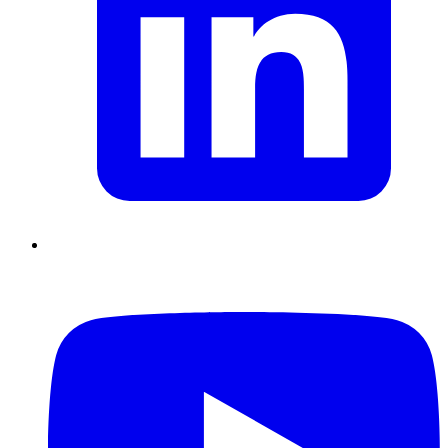
Supply Chain durables
Data driven management
Pilotage en
environnement incertain
Gestion de projet