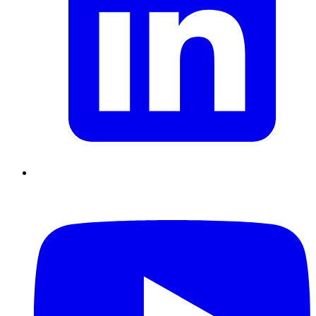
Supply Chain durables
Data driven management
Pilotage en
environnement incertain
Gestion de projet