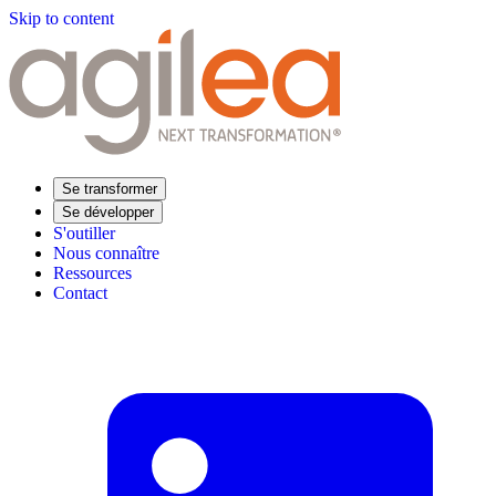
Skip to content
Se transformer
Se développer
S'outiller
Nous connaître
Ressources
Contact
Trouvez votre formation
Supply Chain Académie
Expertise sectorielle
Distribution
Industrie
Agroalimentaire
Luxe
Aéronautique
Pharmaceutique
Répondre à vos besoins
Performance opérationnelle
Supply chain résiliente
Compétences