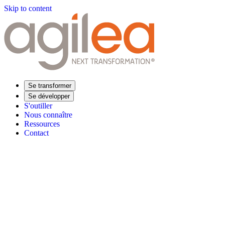
Skip to content
Se transformer
Se développer
S'outiller
Nous connaître
Ressources
Contact
Trouvez votre formation
Supply Chain Académie
Expertise sectorielle
Distribution
Industrie
Agroalimentaire
Luxe
Aéronautique
Pharmaceu
Répondre à vos besoins
Performance opérationnelle
Supply chain résiliente
Compétences Supp