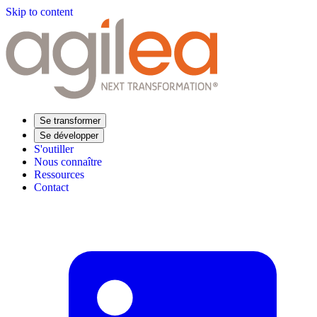
Skip to content
Se transformer
Se développer
S'outiller
Nous connaître
Ressources
Contact
Trouvez votre formation
Supply Chain Académie
Expertise sectorielle
Distribution
Industrie
Agroalimentaire
Luxe
Aéronautique
Pharmaceutique
Répondre à vos besoins
Performance opérationnelle
Supply chain résiliente
Compétences