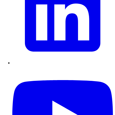
Supply Chain durables
Data driven management
Pilotage en
environnement incertain
Gestion de projet