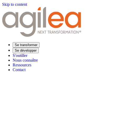
Skip to content
Se transformer
Se développer
S'outiller
Nous connaître
Ressources
Contact
Trouvez votre formation
Supply Chain Académie
Expertise sectorielle
Distribution
Industrie
Agroalimentaire
Luxe
Aéronautique
Pharmaceu
Répondre à vos besoins
Performance opérationnelle
Supply chain résiliente
Compétences Supp