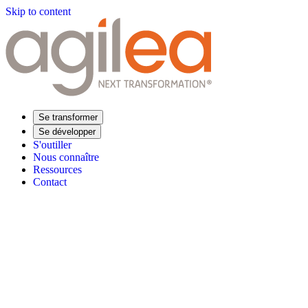
Skip to content
Se transformer
Se développer
S'outiller
Nous connaître
Ressources
Contact
Trouvez votre formation
Supply Chain Académie
Expertise sectorielle
Distribution
Industrie
Agroalimentaire
Luxe
Aéronautique
Pharmaceu
Répondre à vos besoins
Performance opérationnelle
Supply chain résiliente
Compétences Supp