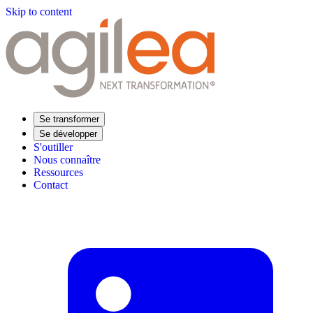
Skip to content
Se transformer
Se développer
S'outiller
Nous connaître
Ressources
Contact
Trouvez votre formation
Supply Chain Académie
Expertise sectorielle
Distribution
Industrie
Agroalimentaire
Luxe
Aéronautique
Pharmaceutique
Répondre à vos besoins
Performance opérationnelle
Supply chain résiliente
Compétences