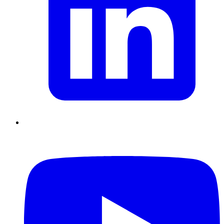
Supply Chain durables
Data driven management
Pilotage en
environnement incertain
Gestion de projet