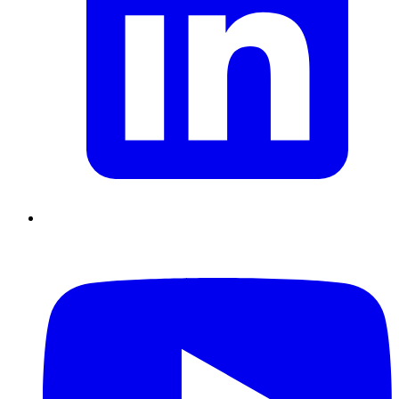
Supply Chain durables
Data driven management
Pilotage en
environnement incertain
Gestion de projet