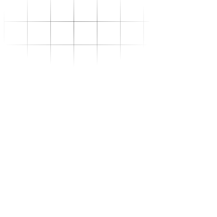
Se transformer
–
Expertise sectorielle
–
Distribution
–
Industrie
–
Agroalimentaire
–
Luxe
–
Aéronautique
–
Pharmaceutique
–
Répondre à vos besoins
–
Performance
opérationnelle
–
Supply chain résiliente
–
Compétences Supply
Chain durables
–
Data driven management
–
Pilotage en environnement
incertain
–
Gestion de projet
Se développer
–
Trouvez votre formation
–
Supply Chain Académie
S'outiller
Nous connaître
Ressources