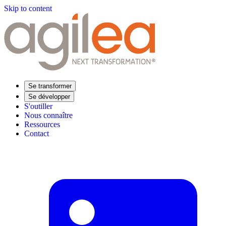
Skip to content
Se transformer
Se développer
S'outiller
Nous connaître
Ressources
Contact
Trouvez votre formation
Supply Chain Académie
Expertise sectorielle
Distribution
Industrie
Agroalimentaire
Luxe
Aéronautique
Pharmaceutique
Répondre à vos besoins
Performance opérationnelle
Supply chain résiliente
Compétences