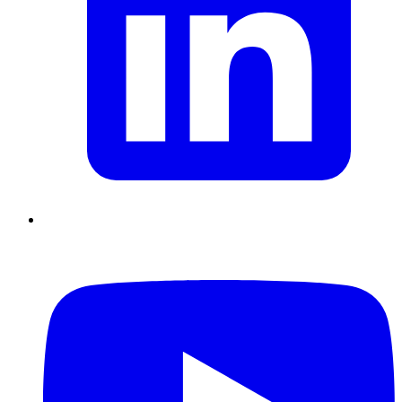
Supply Chain durables
Data driven management
Pilotage en
environnement incertain
Gestion de projet