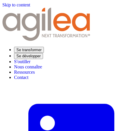
Skip to content
Se transformer
Se développer
S'outiller
Nous connaître
Ressources
Contact
Trouvez votre formation
Supply Chain Académie
Expertise sectorielle
Distribution
Industrie
Agroalimentaire
Luxe
Aéronautique
Pharmaceutique
Répondre à vos besoins
Performance opérationnelle
Supply chain résiliente
Compétences