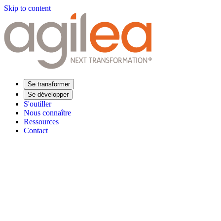
Skip to content
Se transformer
Se développer
S'outiller
Nous connaître
Ressources
Contact
Trouvez votre formation
Supply Chain Académie
Expertise sectorielle
Distribution
Industrie
Agroalimentaire
Luxe
Aéronautique
Pharmaceu
Répondre à vos besoins
Performance opérationnelle
Supply chain résiliente
Compétences Supp