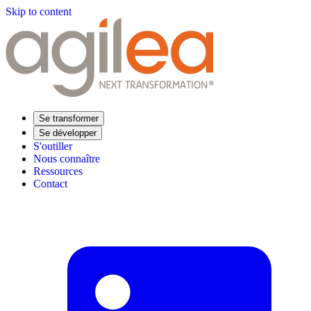
Skip to content
Se transformer
Se développer
S'outiller
Nous connaître
Ressources
Contact
Trouvez votre formation
Supply Chain Académie
Expertise sectorielle
Distribution
Industrie
Agroalimentaire
Luxe
Aéronautique
Pharmaceutique
Répondre à vos besoins
Performance opérationnelle
Supply chain résiliente
Compétences