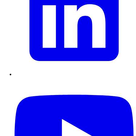
Supply Chain durables
Data driven management
Pilotage en
environnement incertain
Gestion de projet