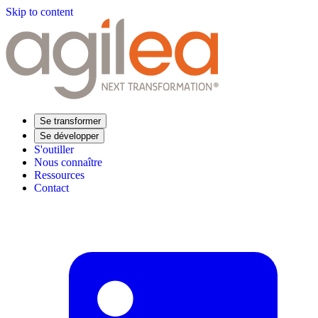
Skip to content
Se transformer
Se développer
S'outiller
Nous connaître
Ressources
Contact
Trouvez votre formation
Supply Chain Académie
Expertise sectorielle
Distribution
Industrie
Agroalimentaire
Luxe
Aéronautique
Pharmaceutique
Répondre à vos besoins
Performance opérationnelle
Supply chain résiliente
Compétences