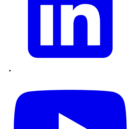
Supply Chain durables
Data driven management
Pilotage en
environnement incertain
Gestion de projet