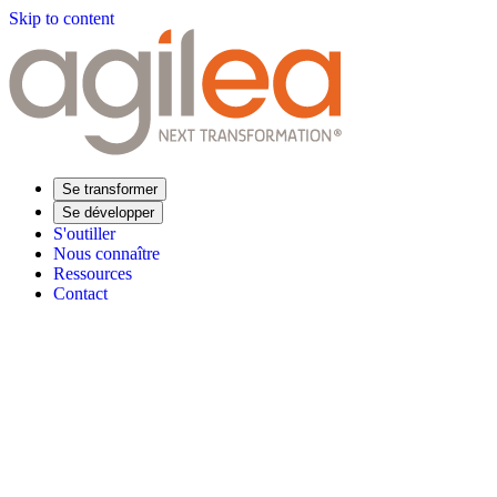
Skip to content
Se transformer
Se développer
S'outiller
Nous connaître
Ressources
Contact
Trouvez votre formation
Supply Chain Académie
Expertise sectorielle
Distribution
Industrie
Agroalimentaire
Luxe
Aéronautique
Pharmaceu
Répondre à vos besoins
Performance opérationnelle
Supply chain résiliente
Compétences Supp