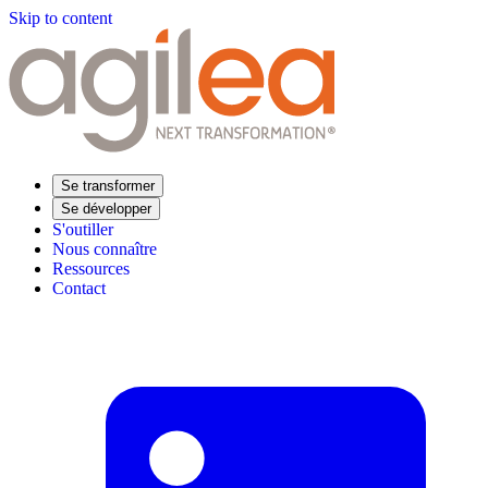
Skip to content
Se transformer
Se développer
S'outiller
Nous connaître
Ressources
Contact
Trouvez votre formation
Supply Chain Académie
Expertise sectorielle
Distribution
Industrie
Agroalimentaire
Luxe
Aéronautique
Pharmaceutique
Répondre à vos besoins
Performance opérationnelle
Supply chain résiliente
Compétences