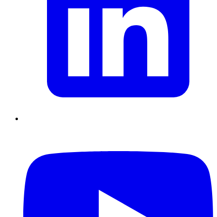
Supply Chain durables
Data driven management
Pilotage en
environnement incertain
Gestion de projet