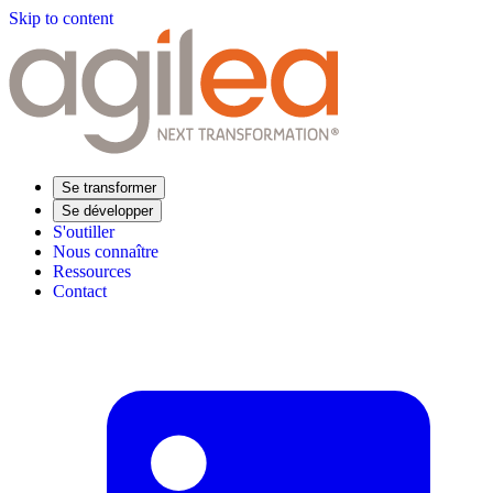
Skip to content
Se transformer
Se développer
S'outiller
Nous connaître
Ressources
Contact
Trouvez votre formation
Supply Chain Académie
Expertise sectorielle
Distribution
Industrie
Agroalimentaire
Luxe
Aéronautique
Pharmaceutique
Répondre à vos besoins
Performance opérationnelle
Supply chain résiliente
Compétences