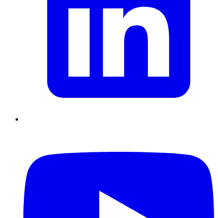
Supply Chain durables
Data driven management
Pilotage en
environnement incertain
Gestion de projet