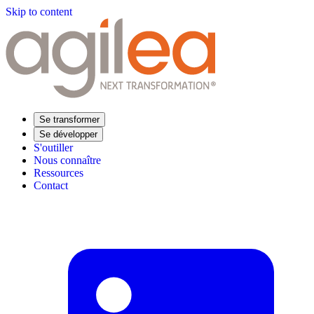
Skip to content
Se transformer
Se développer
S'outiller
Nous connaître
Ressources
Contact
Trouvez votre formation
Supply Chain Académie
Expertise sectorielle
Distribution
Industrie
Agroalimentaire
Luxe
Aéronautique
Pharmaceutique
Répondre à vos besoins
Performance opérationnelle
Supply chain résiliente
Compétences