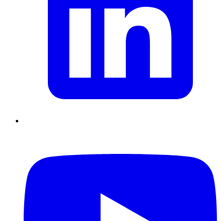
Supply Chain durables
Data driven management
Pilotage en
environnement incertain
Gestion de projet