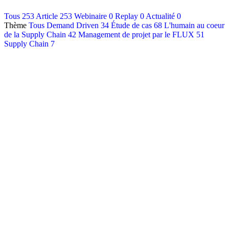
Contact
Tous
253
Article
253
Webinaire
0
Replay
0
Actualité
0
Thème
Tous
Demand Driven
34
Étude de cas
68
L'humain au coeur
Français
de la Supply Chain
42
Management de projet par le FLUX
51
English
Supply Chain
7