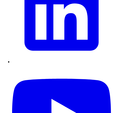
Supply Chain durables
Data driven management
Pilotage en
environnement incertain
Gestion de projet