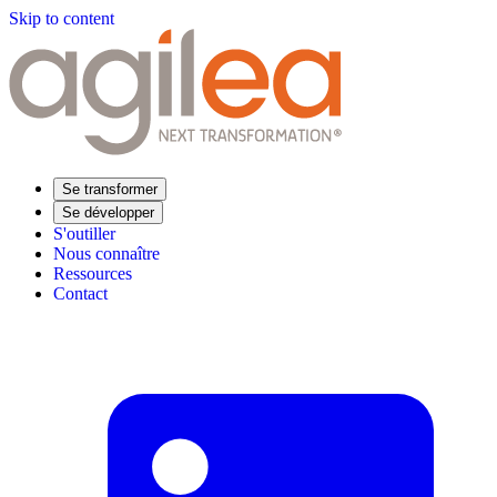
Skip to content
Se transformer
Se développer
S'outiller
Nous connaître
Ressources
Contact
Trouvez votre formation
Supply Chain Académie
Expertise sectorielle
Distribution
Industrie
Agroalimentaire
Luxe
Aéronautique
Pharmaceutique
Répondre à vos besoins
Performance opérationnelle
Supply chain résiliente
Compétences