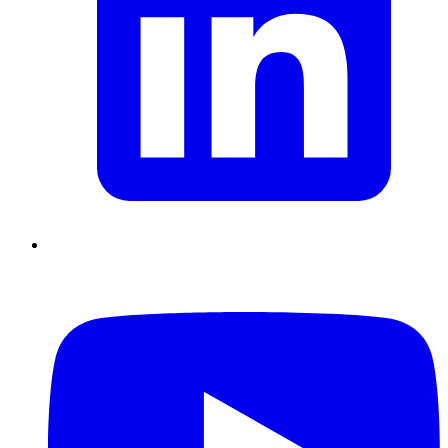
Supply Chain durables
Data driven management
Pilotage en
environnement incertain
Gestion de projet