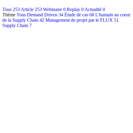
Contact
Tous
253
Article
253
Webinaire
0
Replay
0
Actualité
0
Thème
Tous
Demand Driven
34
Étude de cas
68
L'humain au coeur
Français
de la Supply Chain
42
Management de projet par le FLUX
51
English
Supply Chain
7