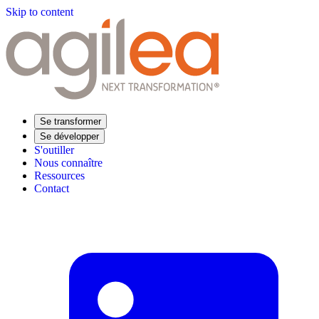
Skip to content
Se transformer
Se développer
S'outiller
Nous connaître
Ressources
Contact
Trouvez votre formation
Supply Chain Académie
Expertise sectorielle
Distribution
Industrie
Agroalimentaire
Luxe
Aéronautique
Pharmaceutique
Répondre à vos besoins
Performance opérationnelle
Supply chain résiliente
Compétences